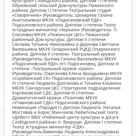
культуры» Слободского района; Диплом I степени-
Обуховский сельский Дом культуры Пижанского
района; Диплом I степени-Театральная студия
«Скворечник» (Руководитель: Шехирева Галина
Анатольевна) МКУК «Подосиновский РДК»
Подосиновского района; Диплом I степени-Театр
эстрадных миниатюр «Зеркало» (Руководитель: Л.
Соколова) МКУК «Пижанская ЦКС» Пижанский
районный Дом культуры; Диплом II степени-
Сюгаева Татьяна Николаевна и Дернова Светлана
Валерьевна МКУК Опаринский РЦКД Опаринского
района; Диплом II степени- Театральный кружок
(Руководитель: Бызова Галина Васильевна) МКУК
«Подосиновский РДК» пгт Подосиновец; Диплом III
степени –Театральный кружок «Шанс»
(Руководитель: Ожиганова Елена Аркадьевна) МКУК
«Скрябинский СК» Подосиновского района; Диплом
III степени-Людмила Долганова и Татьяна Кошкина
МБУК Санчурская ЦКС структурное подразделение
Корляковский СДК; Диплом III степени-
Драматический кружок «Позитив» МКУК
«Утмановский СДК» Подосиновского района;
Номинация «Пародист» Диплом Лауреата- Наталья
Мостовая и Борис Минчаков Любительский театр
«Дебют» МБУ «Районный центр культуры и досуга
Слободского района» п. Вахруши; Диплом I степени-
Театр эстрадных миниатюр «ГДК»
(Руководитель:Вавилова Людмила Александровна)