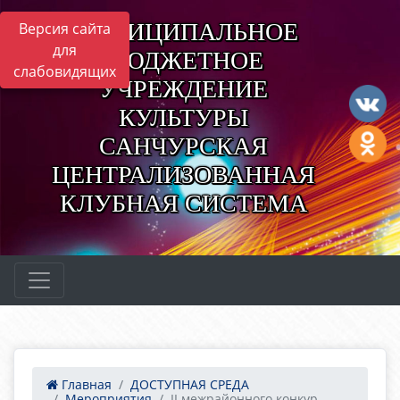
МУНИЦИПАЛЬНОЕ
Версия сайта
для
БЮДЖЕТНОЕ
слабовидящих
УЧРЕЖДЕНИЕ
КУЛЬТУРЫ
САНЧУРСКАЯ
ЦЕНТРАЛИЗОВАННАЯ
КЛУБНАЯ СИСТЕМА
Главная
ДОСТУПНАЯ СРЕДА
Мероприятия
II межрайонного конкур...