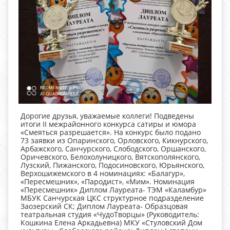
Дорогие друзья, уважаемые коллеги! Подведены
итоги II межрайонного конкурса сатиры и юмора
«Смеяться разрешается». На конкурс было подано
73 заявки из Опаринского, Орловского, Кикнурского,
Арбажского, Санчурского, Слободского, Оршанского,
Оричевского, Белохолуницкого, Вятскополянского,
Лузский, Пижанского, Подосиновского, Юрьянского,
Верхошижемского в 4 номинациях: «Балагур»,
«Пересмешник», «Пародист», «Мим». Номинация
«Пересмешник» Диплом Лауреата- ТЭМ «Каламбур»
МБУК Санчурская ЦКС структурное подразделение
Заозерский СК; Диплом Лауреата- Образцовая
театральная студия «ЧудоТворцы» (Руководитель:
Кошкина Елена Аркадьевна) МКУ «Стуловский Дом