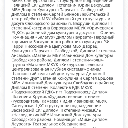
МБУК Санчурская ЦКС структурное подразделение
Галицкий СК; Диплом II степени- Юрий Вахрушев
МБУ Дворец Культуры «Паруса» г. Слободской;
Диплом II степени-Сергей Блинов Любительский
театр «Дебют» МБУ «Районный центр культуры и
досуга Слободского района» п. Вахруши Диплом III
степени-Екатерина Ворожцова МБУК «Оричевская
РЦКС», районный дом культуры и досуга пгт Оричи;
Номинация «Балагур» Диплом Лауреата- Народный
хор имени Заслуженного работника культуры РФ
Гарри Ниссоновича Цыпукова МБУ Дворец
Культуры «Паруса» г. Слободской; Диплом I степени-
Ансамбль «Матани» МБУ Ильинский Дом культуры
Слободского района; Диплом I степени-Фольк-
группа «Матани» МКУК «Кикнурская сельская
централизованная клубная система»-филиал
Шаптинский сельский дом культуры; Диплом II
степени- Дуэт Евгения Кокоулина и Сергея Ершова
МБУ Ильинский Дом культуры Слободского района;
Диплом II степени- Коллектив РДК МКУК
«Подосиновский РДК» пгт Подосиновец; Диплом
IIIстепени-Кружок «Художественное чтение»
(Руководитель: Камаева Лидия Ивановна) МБУК
Санчурская ЦКС структурное подразделение
Заозерский СК; Диплом III степени-Ансамбль
«Наследники» МБУ Ильинский Дом культуры
Слободского района; Номинация «Мим» Диплом
Лауреата- Театральное объединение