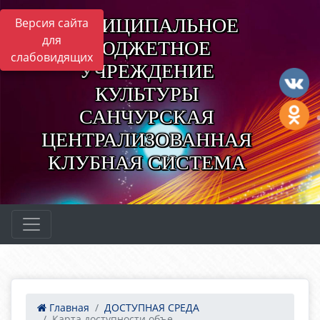
МУНИЦИПАЛЬНОЕ
Версия сайта
для
БЮДЖЕТНОЕ
слабовидящих
УЧРЕЖДЕНИЕ
КУЛЬТУРЫ
САНЧУРСКАЯ
ЦЕНТРАЛИЗОВАННАЯ
КЛУБНАЯ СИСТЕМА
Главная
ДОСТУПНАЯ СРЕДА
Карта доступности объе...