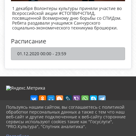
1 декабря Волонтеры культуры приняли участие во
Всероссийской акции #СТОПВИЧСПИД,
посвященной Всемирному дню борьбы со СПИДом.
Ребята раздавали учащимся Санчурского
социально-экономического техникума брошюрки.
Расписание
01.12.2020 00:00 - 23:59
Пользуясь нашим сайтом, вы соглашаетесь с политикой
обработки персональных данных а также с тем что наш
веб-сайт и другие подключенные к веб-сайту сторонние
2026 г. sanchcks.ru
сервисы используют cookies такие как "Госуслуги",
Вход
"PRO.Культура", "Спутник аналитика".
Карта сайта
^
Политика обработки персональных данных