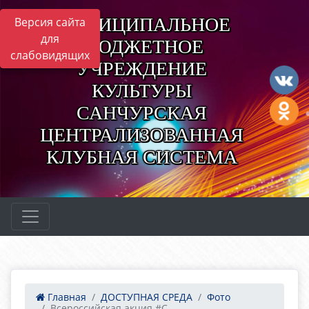
МУНИЦИПАЛЬНОЕ
Версия сайта
для
БЮДЖЕТНОЕ
слабовидящих
УЧРЕЖДЕНИЕ
КУЛЬТУРЫ
САНЧУРСКАЯ
ЦЕНТРАЛИЗОВАННАЯ
КЛУБНАЯ СИСТЕМА
Главная
ДОСТУПНАЯ СРЕДА
Фото
Всероссийская акция #С...