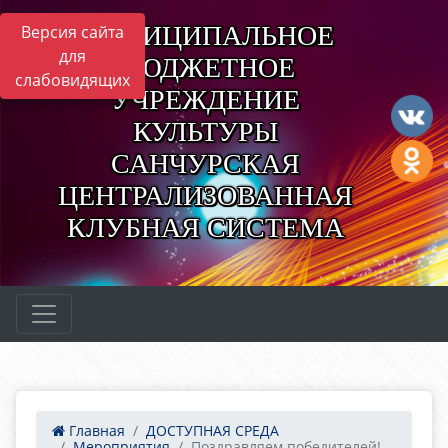
МУНИЦИПАЛЬНОЕ
Версия сайта
для
БЮДЖЕТНОЕ
слабовидящих
УЧРЕЖДЕНИЕ
КУЛЬТУРЫ
САНЧУРСКАЯ
ЦЕНТРАЛИЗОВАННАЯ
КЛУБНАЯ СИСТЕМА
Главная
ДОСТУПНАЯ СРЕДА
Мероприятия
Поздравляем победителей!