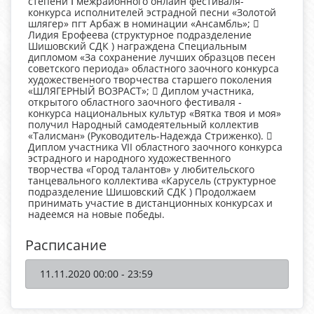
степени Ⅰ межрайонного онлайн фестиваля-
конкурса исполнителей эстрадной песни «Золотой
шлягер» пгт Арбаж в номинации «Ансамбль»; 
Лидия Ерофеева (структурное подразделение
Шишовский СДК ) награждена Специальным
дипломом «За сохранение лучших образцов песен
советского периода» областного заочного конкурса
художественного творчества старшего поколения
«ШЛЯГЕРНЫЙ ВОЗРАСТ»;  Диплом участника,
открытого областного заочного фестиваля -
конкурса национальных культур «Вятка твоя и моя»
получил Народный самодеятельный коллектив
«Талисман» (Руководитель-Надежда Стриженко). 
Диплом участника VII областного заочного конкурса
эстрадного и народного художественного
творчества «Город талантов» у любительского
танцевального коллектива «Карусель (структурное
подразделение Шишовский СДК ) Продолжаем
принимать участие в дистанционных конкурсах и
надеемся на новые победы.
Расписание
11.11.2020 00:00 - 23:59