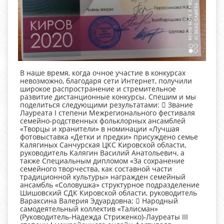
В наше время, когда очное участие в конкурсах
невозможно, благодаря сети Интернет, получили
широкое распространение и стремительное
развитие дистанционные конкурсы. Спешим и мы
поделиться следующими результатами:  Звание
Лауреата I степени Межрегионального фестиваля
семейно-родственных фольклорных ансамблей
«Творцы и хранители» в номинации «Лучшая
фотовыставка «Детки и предки» присуждено семье
Калягиных Санчурская ЦКС Кировской области,
руководитель Калягин Василий Анатольевич, а
также Специальным дипломом «За сохранение
семейного творчества, как составной части
традиционной культуры» награжден семейный
ансамбль «Соловушка» структурное подразделение
Шишовский СДК Кировской области, руководитель
Вараксина Валерия Эдуардовна;  Народный
самодеятельный коллектив «Талисман»
(Руководитель-Надежда Стриженко)-Лауреаты III