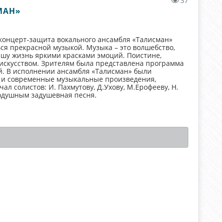
37
МАН»
 концерт-защита вокального ансамбля «Талисман»
ься прекрасной музыкой. Музыка – это волшебство,
ашу жизнь яркими красками эмоций. Поистине,
искусством. Зрителям была представлена программа
. В исполнении ансамбля «Талисман» были
е и современные музыкальные произведения,
л солистов: И. Пахмутову, Д.Ухову, М.Ерофееву, Н.
нодушным задушевная песня.