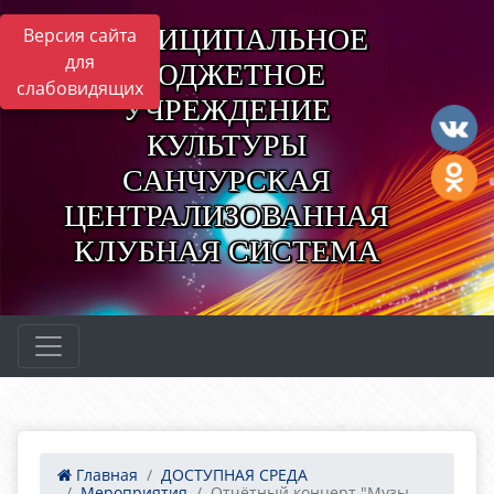
МУНИЦИПАЛЬНОЕ
Версия сайта
для
БЮДЖЕТНОЕ
слабовидящих
УЧРЕЖДЕНИЕ
КУЛЬТУРЫ
САНЧУРСКАЯ
ЦЕНТРАЛИЗОВАННАЯ
КЛУБНАЯ СИСТЕМА
Главная
ДОСТУПНАЯ СРЕДА
Мероприятия
Отчётный концерт "Музы...