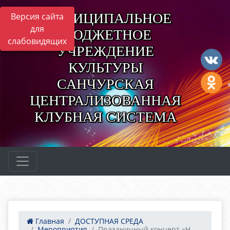
МУНИЦИПАЛЬНОЕ
Версия сайта
для
БЮДЖЕТНОЕ
слабовидящих
УЧРЕЖДЕНИЕ
КУЛЬТУРЫ
САНЧУРСКАЯ
ЦЕНТРАЛИЗОВАННАЯ
КЛУБНАЯ СИСТЕМА
Главная
ДОСТУПНАЯ СРЕДА
Мероприятия
Праздничный концерт «Н...