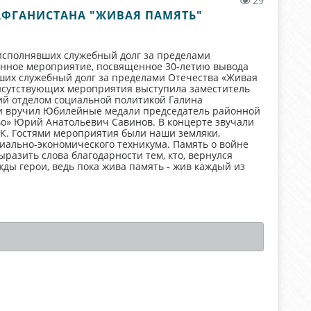
29
АФГАНИСТАНА "ЖИВАЯ ПАМЯТЬ"
 исполнявших служебный долг за пределами
енное мероприятие, посвященное 30-летию вывода
вших служебный долг за пределами Отечества «Живая
исутствующих мероприятия выступила заместитель
й отделом социальной политикой Галина
 и вручил Юбилейные медали председатель районной
о» Юрий Анатольевич Савинов. В концерте звучали
ДК. Гостями мероприятия были наши земляки,
иально-экономического техникума. Память о войне
разить слова благодарности тем, кто, вернулся
ы герои, ведь пока жива память - жив каждый из