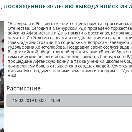
, ПОСВЯЩЁННОЕ 30-ЛЕТИЮ ВЫВОДА ВОЙСК ИЗ 
15 февраля в России отмечается День памяти о россиянах,
Отечества. Сегодня в Санчурском РДК проведено торжеств
войск из Афганистана и Дню памяти о россиянах, исполня
память». С тёплыми словами и поздравлениями в адрес пр
главы администрации по социальным вопросам, заведующи
Рудольфовна Христолюбова. Поздравил своих сослуживцев
Всероссийской общественной организации «Боевое братств
тематические песни в исполнение солистов Санчурского Р
прошедшие Афганскую войну, а также ученики школы и Соц
по-прежнему болью отзывается в сердцах людей. Хочется вы
живым. Мы гордимся нашими земляками и говорим — “Дважд
них!
Расписание
15.02.2019 00:00 - 23:59