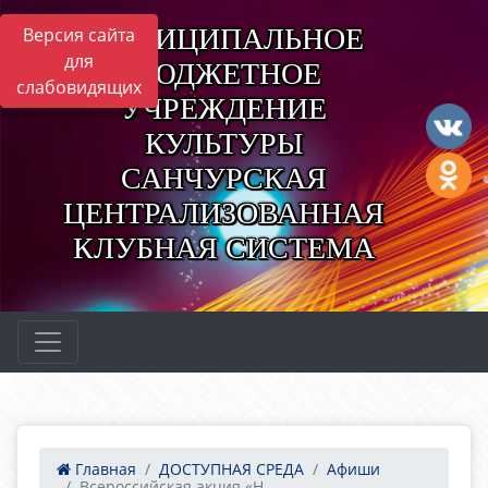
МУНИЦИПАЛЬНОЕ
Версия сайта
для
БЮДЖЕТНОЕ
слабовидящих
УЧРЕЖДЕНИЕ
КУЛЬТУРЫ
САНЧУРСКАЯ
ЦЕНТРАЛИЗОВАННАЯ
КЛУБНАЯ СИСТЕМА
Главная
ДОСТУПНАЯ СРЕДА
Афиши
Всероссийская акция «Н...