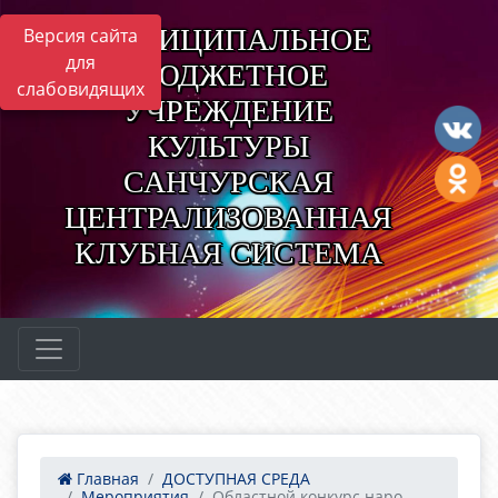
МУНИЦИПАЛЬНОЕ
Версия сайта
для
БЮДЖЕТНОЕ
слабовидящих
УЧРЕЖДЕНИЕ
КУЛЬТУРЫ
САНЧУРСКАЯ
ЦЕНТРАЛИЗОВАННАЯ
КЛУБНАЯ СИСТЕМА
Главная
ДОСТУПНАЯ СРЕДА
Мероприятия
Областной конкурс наро...