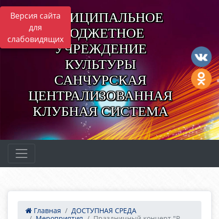
МУНИЦИПАЛЬНОЕ
Версия сайта
для
БЮДЖЕТНОЕ
слабовидящих
УЧРЕЖДЕНИЕ
КУЛЬТУРЫ
САНЧУРСКАЯ
ЦЕНТРАЛИЗОВАННАЯ
КЛУБНАЯ СИСТЕМА
Главная
ДОСТУПНАЯ СРЕДА
Мероприятия
Праздничный концерт "Р...