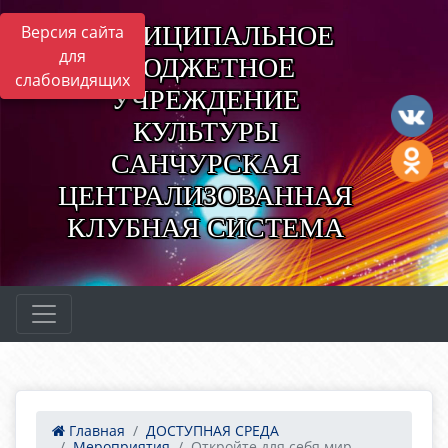
МУНИЦИПАЛЬНОЕ
Версия сайта
для
БЮДЖЕТНОЕ
слабовидящих
УЧРЕЖДЕНИЕ
КУЛЬТУРЫ
САНЧУРСКАЯ
ЦЕНТРАЛИЗОВАННАЯ
КЛУБНАЯ СИСТЕМА
Главная
ДОСТУПНАЯ СРЕДА
Мероприятия
Откройте для себя мир ...