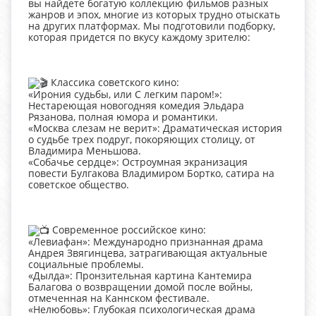
вы найдете богатую коллекцию фильмов разных
жанров и эпох, многие из которых трудно отыскать
на других платформах. Мы подготовили подборку,
которая придется по вкусу каждому зрителю:
Классика советского кино:
«Ирония судьбы, или С легким паром!»:
Нестареющая новогодняя комедия Эльдара
Рязанова, полная юмора и романтики.
«Москва слезам не верит»: Драматическая история
о судьбе трех подруг, покоряющих столицу, от
Владимира Меньшова.
«Собачье сердце»: Остроумная экранизация
повести Булгакова Владимиром Бортко, сатира на
советское общество.
Современное российское кино:
«Левиафан»: Международно признанная драма
Андрея Звягинцева, затрагивающая актуальные
социальные проблемы.
«Дылда»: Пронзительная картина Кантемира
Балагова о возвращении домой после войны,
отмеченная на Каннском фестивале.
«Нелюбовь»: Глубокая психологическая драма