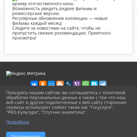
архиву отечественного кино.
Возможность увидеть редкие фильмы и
режиссерские версии.
Регулярные обновления коллекции — новые
фильмы каждый месяц!
Следите за новостями на сайте, чтобы не
пропустить свежие рекомендации. Приятного
просмотра!
Пользуясь нашим сайтом, вы соглашаетесь с политикой
обработки персональных данных а также с тем что наш
веб-сайт и другие подключенные к веб-сайту сторонние
2026 г. sanchcks.ru
сервисы используют cookies такие как "Госуслуги",
Вход
"PRO.Культура", "Спутник аналитика".
Карта сайта
^
Политика обработки персональных данных
Подробнее
Сделано на KubCMS
Разработка и поддержка
Подтверждаю