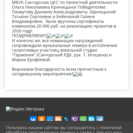
МБУК Санчурская ЦКС по проектной деятельности:
Ольга Николаевна Криницына! Победителям:
Пахмутову Даниилу Александровичу, Зарницыной
Татьяне Сергеевне и Бебениной Галине
Владимировне, были вручены сертификаты
номиналом 20 000 руб. на реализацию проектов в
2026 году!
ПОЗДРАВЛЯЕМ!!!
И конечно же, все номинации награждений
сопровождали музыкальные номера в исполнении
талантливых участниц вокальной студии
"Гармония" (Санчурский РДК, рук. Т. Игошина) и
Марии Ерофеевой.
Выражаем благодарность всем причастным к
сегодняшнему мероприятию!
Пользуясь нашим сайтом, вы соглашаетесь с политикой
обработки персональных данных а также с тем что наш