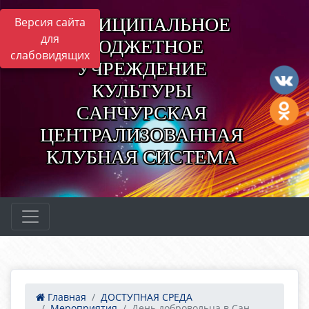
МУНИЦИПАЛЬНОЕ
Версия сайта
для
БЮДЖЕТНОЕ
слабовидящих
УЧРЕЖДЕНИЕ
КУЛЬТУРЫ
САНЧУРСКАЯ
ЦЕНТРАЛИЗОВАННАЯ
КЛУБНАЯ СИСТЕМА
Главная
ДОСТУПНАЯ СРЕДА
Мероприятия
День добровольца в Сан...