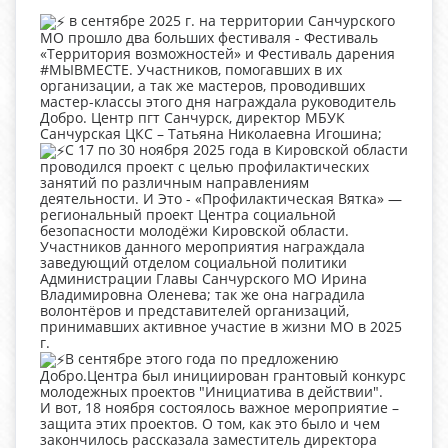
в сентябре 2025 г. на территории Санчурского
МО прошло два больших фестиваля - Фестиваль
«Территория возможностей» и Фестиваль дарения
#МЫВМЕСТЕ. Участников, помогавших в их
организации, а так же мастеров, проводивших
мастер-классы этого дня награждала руководитель
Добро. Центр пгт Санчурск, директор МБУК
Санчурская ЦКС – Татьяна Николаевна Игошина;
С 17 по 30 ноября 2025 года в Кировской области
проводился проект с целью профилактических
занятий по различным направлениям
деятельности. И Это - «Профилактическая Вятка» —
региональный проект Центра социальной
безопасности молодёжи Кировской области.
Участников данного мероприятия награждала
заведующий отделом социальной политики
Администрации Главы Санчурского МО Ирина
Владимировна Оленева; так же она наградила
волонтёров и представителей организаций,
принимавших активное участие в жизни МО в 2025
г.
В сентябре этого года по предложению
Добро.Центра был инициирован грантовый конкурс
молодежных проектов "Инициатива в действии".
И вот, 18 ноября состоялось важное мероприятие –
защита этих проектов. О том, как это было и чем
закончилось рассказала заместитель директора