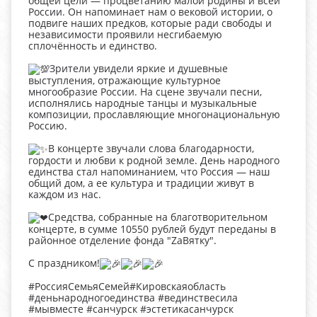
общей цели — процветанию малой родины и всей
России. Он напоминает нам о вековой истории, о
подвиге наших предков, которые ради свободы и
независимости проявили несгибаемую
сплочённость и единство.
Зрители увидели яркие и душевные
выступления, отражающие культурное
многообразие России. На сцене звучали песни,
исполнялись народные танцы и музыкальные
композиции, прославляющие многонациональную
Россию.
В концерте звучали слова благодарности,
гордости и любви к родной земле. День народного
единства стал напоминанием, что Россия — наш
общий дом, а ее культура и традиции живут в
каждом из нас.
Средства, собранные на благотворительном
концерте, в сумме 10550 рублей будут переданы в
районное отделение фонда "ZaВятку".
С праздником!
#РоссияСемьяСемей#Кировскаяобласть
#деньнародногоединства #вединствесила
#мывместе #санчурск #эстетикасанчурск