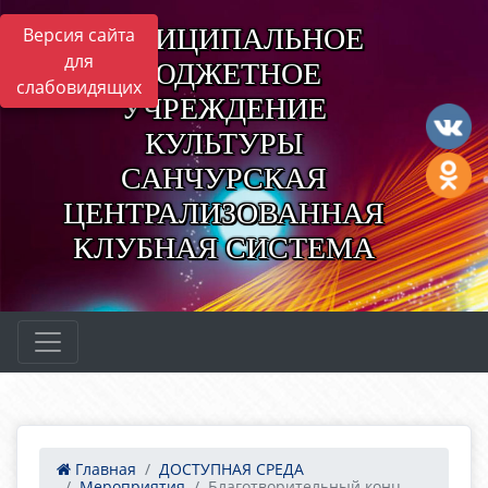
МУНИЦИПАЛЬНОЕ
Версия сайта
для
БЮДЖЕТНОЕ
слабовидящих
УЧРЕЖДЕНИЕ
КУЛЬТУРЫ
САНЧУРСКАЯ
ЦЕНТРАЛИЗОВАННАЯ
КЛУБНАЯ СИСТЕМА
Главная
ДОСТУПНАЯ СРЕДА
Мероприятия
Благотворительный конц...