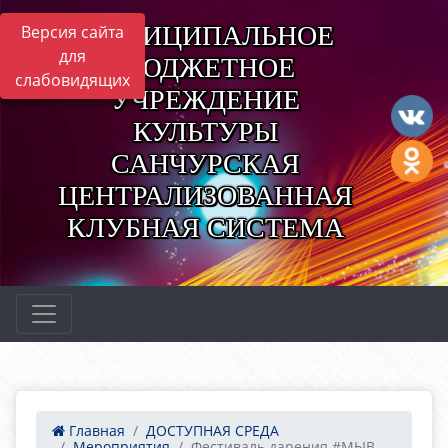
МУНИЦИПАЛЬНОЕ
Версия сайта
для
БЮДЖЕТНОЕ
слабовидящих
УЧРЕЖДЕНИЕ
КУЛЬТУРЫ
САНЧУРСКАЯ
ЦЕНТРАЛИЗОВАННАЯ
КЛУБНАЯ СИСТЕМА
Главная
ДОСТУПНАЯ СРЕДА
Мероприятия
Фестиваль дарения #МЫВ...