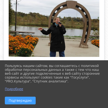
Фестиваль дарения
#МЫВМЕСТЕ
в Санчурске
Пользуясь нашим сайтом, вы соглашаетесь с политикой
обработки персональных данных а также с тем что наш
Добро.Центр МБУК Санчурская ЦКС пгт Санчурск
веб-сайт и другие подключенные к веб-сайту сторонние
стал соорганизатором мероприятия, привлек и
сервисы используют cookies такие как "Госуслуги",
обучил волонтеров, организовал одну из площадок
"PRO.Культура", "Спутник аналитика".
фестиваля.
^
Подробнее
26 сентября в Санчурске на площадке РДК царила
атмосфера добра и творчества
Подтверждаю
10 площадок, сотни возможностей