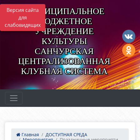
МУНИЦИПАЛЬНОЕ
Версия сайта
для
БЮДЖЕТНОЕ
слабовидящих
УЧРЕЖДЕНИЕ
КУЛЬТУРЫ
САНЧУРСКАЯ
ЦЕНТРАЛИЗОВАННАЯ
КЛУБНАЯ СИСТЕМА
Главная
ДОСТУПНАЯ СРЕДА
Мероприятия
Праздничные мероприяти...