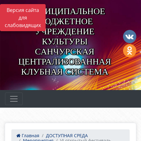
МУНИЦИПАЛЬНОЕ
Версия сайта
для
БЮДЖЕТНОЕ
слабовидящих
УЧРЕЖДЕНИЕ
КУЛЬТУРЫ
САНЧУРСКАЯ
ЦЕНТРАЛИЗОВАННАЯ
КЛУБНАЯ СИСТЕМА
Главная
ДОСТУПНАЯ СРЕДА
Мероприятия
VI открытый фестиваль ...