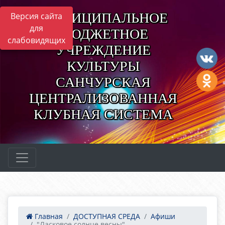
МУНИЦИПАЛЬНОЕ
Версия сайта
для
БЮДЖЕТНОЕ
слабовидящих
УЧРЕЖДЕНИЕ
КУЛЬТУРЫ
САНЧУРСКАЯ
ЦЕНТРАЛИЗОВАННАЯ
КЛУБНАЯ СИСТЕМА
Главная
ДОСТУПНАЯ СРЕДА
Афиши
"Ласковое солнце весны"