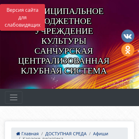
МУНИЦИПАЛЬНОЕ
Версия сайта
для
БЮДЖЕТНОЕ
слабовидящих
УЧРЕЖДЕНИЕ
КУЛЬТУРЫ
САНЧУРСКАЯ
ЦЕНТРАЛИЗОВАННАЯ
КЛУБНАЯ СИСТЕМА
Главная
ДОСТУПНАЯ СРЕДА
Афиши
Караоке-дискотека