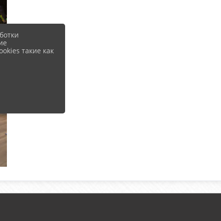
ботки
ие
okies такие как