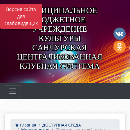
МУНИЦИПАЛЬНОЕ
Версия сайта
для
БЮДЖЕТНОЕ
слабовидящих
УЧРЕЖДЕНИЕ
КУЛЬТУРЫ
САНЧУРСКАЯ
ЦЕНТРАЛИЗОВАННАЯ
КЛУБНАЯ СИСТЕМА
Главная
ДОСТУПНАЯ СРЕДА
Мероприятия
"Родные святыни" встре...