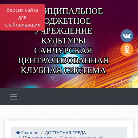
МУНИЦИПАЛЬНОЕ
Версия сайта
для
БЮДЖЕТНОЕ
слабовидящих
УЧРЕЖДЕНИЕ
КУЛЬТУРЫ
САНЧУРСКАЯ
ЦЕНТРАЛИЗОВАННАЯ
КЛУБНАЯ СИСТЕМА
Главная
ДОСТУПНАЯ СРЕДА
Мероприятия
"Сердце земли моей"