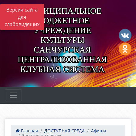
МУНИЦИПАЛЬНОЕ
Версия сайта
для
БЮДЖЕТНОЕ
слабовидящих
УЧРЕЖДЕНИЕ
КУЛЬТУРЫ
САНЧУРСКАЯ
ЦЕНТРАЛИЗОВАННАЯ
КЛУБНАЯ СИСТЕМА
Главная
ДОСТУПНАЯ СРЕДА
Афиши
Занятия по вокалу