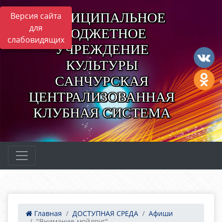
МУНИЦИПАЛЬНОЕ
Версия сайта
для
БЮДЖЕТНОЕ
слабовидящих
УЧРЕЖДЕНИЕ
КУЛЬТУРЫ
САНЧУРСКАЯ
ЦЕНТРАЛИЗОВАННАЯ
КЛУБНАЯ СИСТЕМА
Главная
ДОСТУПНАЯ СРЕДА
Афиши
"Внимание-мойдруг"