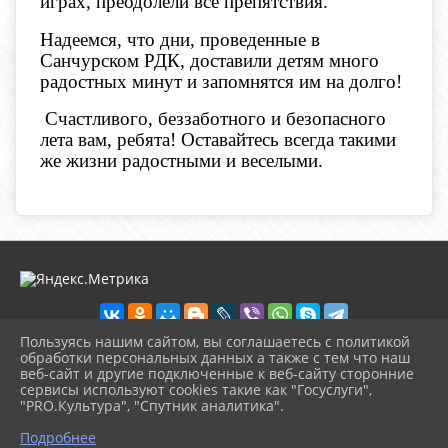
играх, преодолели все препятствия.
Надеемся, что дни, проведенные в
Санчурском РДК, доставили детям много
радостных минут и запомнятся им на долго!
Счастливого, беззаботного и безопасного
лета вам, ребята! Оставайтесь всегда такими
же жизни радостными и веселыми.
Пользуясь нашим сайтом, вы соглашаетесь с политикой
обработки персональных данных а также с тем что наш
веб-сайт и другие подключенные к веб-сайту сторонние
2026 г. sanchcks.ru
сервисы используют cookies такие как "Госуслуги",
Вход
"PRO.Культура", "Спутник аналитика".
Карта сайта
^
Политика обработки персональных данных
Подробнее