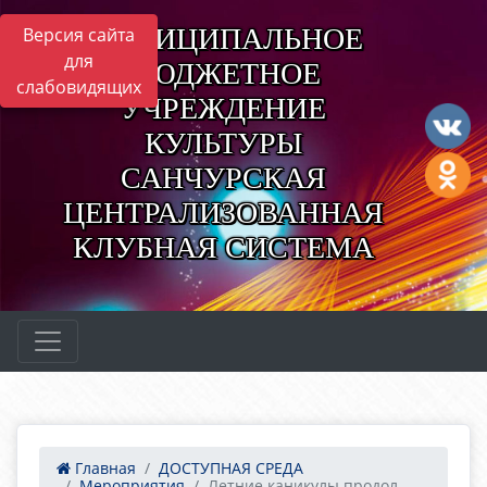
МУНИЦИПАЛЬНОЕ
Версия сайта
для
БЮДЖЕТНОЕ
слабовидящих
УЧРЕЖДЕНИЕ
КУЛЬТУРЫ
САНЧУРСКАЯ
ЦЕНТРАЛИЗОВАННАЯ
КЛУБНАЯ СИСТЕМА
Главная
ДОСТУПНАЯ СРЕДА
Мероприятия
Летние каникулы продол...