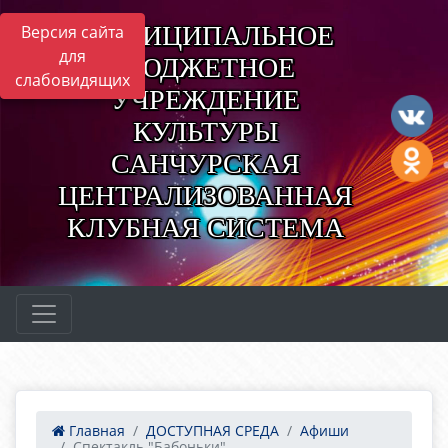
МУНИЦИПАЛЬНОЕ
Версия сайта
для
БЮДЖЕТНОЕ
слабовидящих
УЧРЕЖДЕНИЕ
КУЛЬТУРЫ
САНЧУРСКАЯ
ЦЕНТРАЛИЗОВАННАЯ
КЛУБНАЯ СИСТЕМА
Главная
ДОСТУПНАЯ СРЕДА
Афиши
Спектакль "Бабоньки"