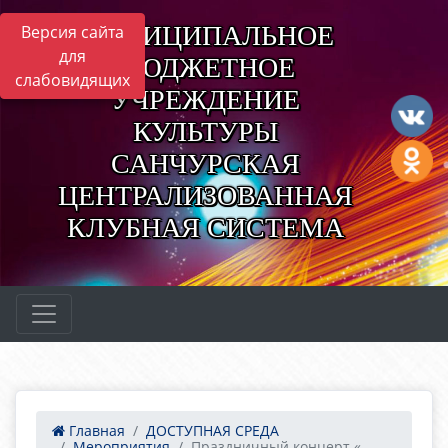
МУНИЦИПАЛЬНОЕ
Версия сайта
для
БЮДЖЕТНОЕ
слабовидящих
УЧРЕЖДЕНИЕ
КУЛЬТУРЫ
САНЧУРСКАЯ
ЦЕНТРАЛИЗОВАННАЯ
КЛУБНАЯ СИСТЕМА
Главная
ДОСТУПНАЯ СРЕДА
Мероприятия
Праздничный концерт «...