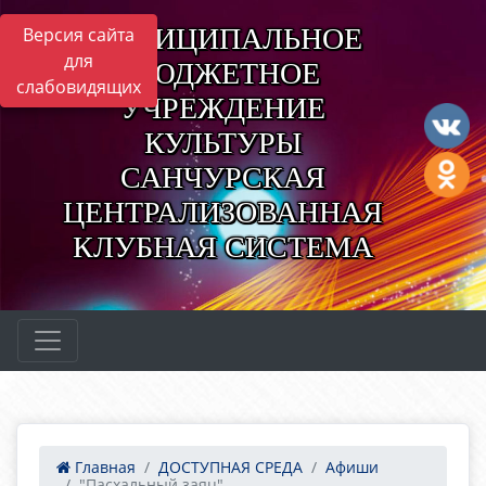
МУНИЦИПАЛЬНОЕ
Версия сайта
для
БЮДЖЕТНОЕ
слабовидящих
УЧРЕЖДЕНИЕ
КУЛЬТУРЫ
САНЧУРСКАЯ
ЦЕНТРАЛИЗОВАННАЯ
КЛУБНАЯ СИСТЕМА
Главная
ДОСТУПНАЯ СРЕДА
Афиши
"Пасхальный заяц"