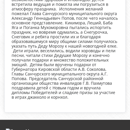
встретила ведущая и помогла им погрузиться в
атмосферу праздника.
Исполнения желаний
пожелал Глава Санчурского муниципального округа
Александр Геннадьевич Попов, после чего началось
основное представление.
Кикимора, Леший, Баба
Яга и Поганка Мухоморовна пытались испортить
праздник, но вовремя одумались, а Снегурочка,
Снеговик и ребята простили их и благодаря
образовавшемуся миру общими силами получилось
указать путь Деду Морозу к нашей новогодней елке.
Дети играли, веселились, водили хороводы и пели
песни, читали стихи Дедушке Морозу и конечно
получали подарки и множество положительных
эмоций.
Детям были вручены подарки от
Губернатора Кировской области А.В. Соколова,
Главы Санчурского муниципального округа А.Г.
Попова.
Председатель Санчурской районной
организации общества инвалидов Г.В. Пахмутова
поздравила детей с Новым годом и вручила
дипломы Победителей и сладкие призы за участие
в играх джакколо и корнхол.