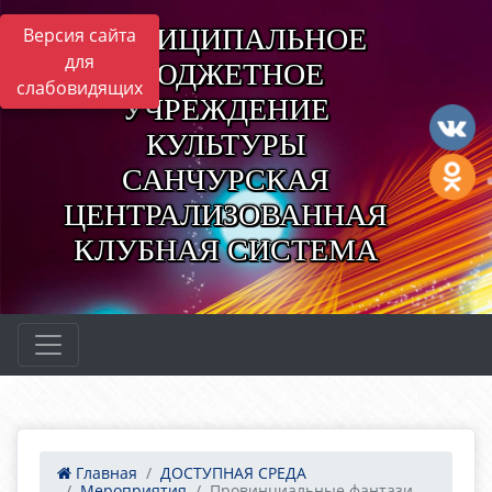
МУНИЦИПАЛЬНОЕ
Версия сайта
для
БЮДЖЕТНОЕ
слабовидящих
УЧРЕЖДЕНИЕ
КУЛЬТУРЫ
САНЧУРСКАЯ
ЦЕНТРАЛИЗОВАННАЯ
КЛУБНАЯ СИСТЕМА
Главная
ДОСТУПНАЯ СРЕДА
Мероприятия
Провинциальные фантази...