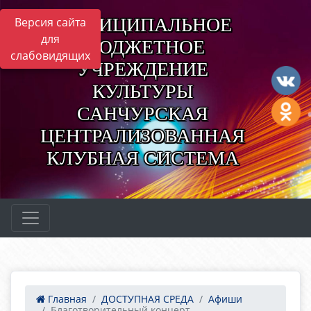
МУНИЦИПАЛЬНОЕ
Версия сайта
для
БЮДЖЕТНОЕ
слабовидящих
УЧРЕЖДЕНИЕ
КУЛЬТУРЫ
САНЧУРСКАЯ
ЦЕНТРАЛИЗОВАННАЯ
КЛУБНАЯ СИСТЕМА
Главная
ДОСТУПНАЯ СРЕДА
Афиши
Благотворительный концерт