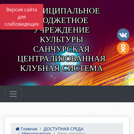
МУНИЦИПАЛЬНОЕ
Версия сайта
для
БЮДЖЕТНОЕ
слабовидящих
УЧРЕЖДЕНИЕ
КУЛЬТУРЫ
САНЧУРСКАЯ
ЦЕНТРАЛИЗОВАННАЯ
КЛУБНАЯ СИСТЕМА
Главная
ДОСТУПНАЯ СРЕДА
Мероприятия
День поселка