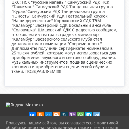
ЦКС: НСК "Русские напевы" Санчурский РДК НСК
"Талисман" Санчурский РДК Танцевальная группа
"Кураж"Санчурский РДК Танцевальная группа
"Юность" Санчурский РДК Театральный кружок
"Наши деревенские" Корляковский СДК ТЭМ
"Каламбур" Заозерский СДК Вокальный ансамбль
"Соловушка" Шишовский СДК С радостью сообщаем,
что коллектив театра эстрадных миниатюр
"Каламбур" Заозерского сельского клуба стал
дипломантом в номинации "Современность"
Дипломанты получили сертификаты номиналом в
25 тысяч рублей, которые могут использоваться для
приобретения звукового и светового оборудования,
музыкальных инструментов, пошива сценических
костюмов и приобретения сценической обуви и
ткани. ПОЗДРАВЛЯЕМ!!!!!
Пользуясь нашим сайтом, вы соглашаетесь с политикой
обработки персональных данных а также с тем что наш