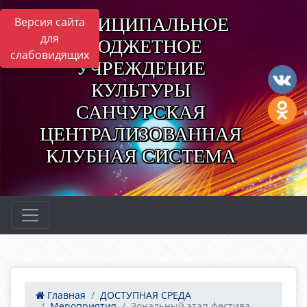
МУНИЦИПАЛЬНОЕ
Версия сайта
для
БЮДЖЕТНОЕ
слабовидящих
УЧРЕЖДЕНИЕ
КУЛЬТУРЫ
САНЧУРСКАЯ
ЦЕНТРАЛИЗОВАННАЯ
КЛУБНАЯ СИСТЕМА
Главная
ДОСТУПНАЯ СРЕДА
Мероприятия
Зональный этап фестива...